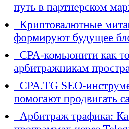
путь в партнерском мар
Криптовалютные митап
формируют будущее бл
CPA-комьюнити как точ
арбитражникам простра
CPA.TG SEO-инструмен
помогают продвигать са
Арбитраж трафика: Как
программах через Teleg