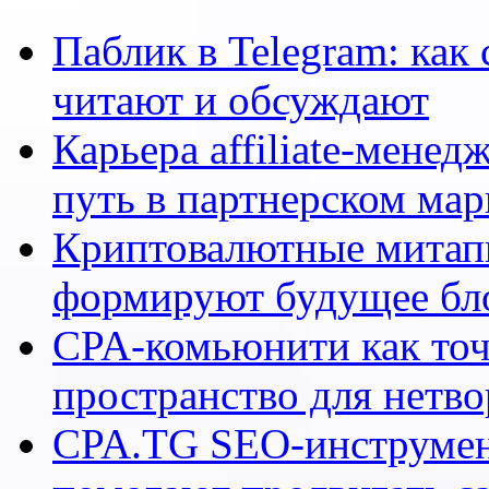
Паблик в Telegram: как 
читают и обсуждают
Карьера affiliate-мене
путь в партнерском мар
Криптовалютные митапы
формируют будущее бл
CPA-комьюнити как точ
пространство для нетв
CPA.TG SEO-инструмен