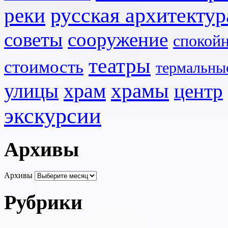
реки
русская архитектур
советы
сооружение
спокой
театры
стоимость
термальны
храмы
улицы
храм
центр
экскурсии
Архивы
Архивы
Рубрики