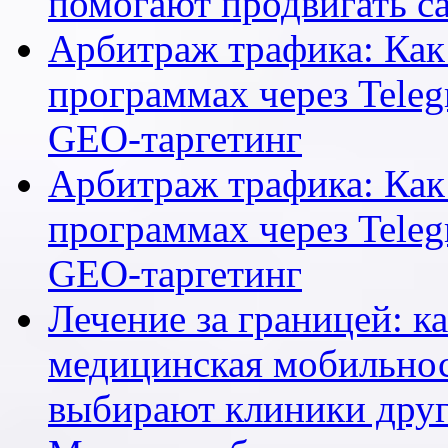
помогают продвигать са
Арбитраж трафика: Как 
программах через Teleg
GEO-таргетинг
Арбитраж трафика: Как 
программах через Teleg
GEO-таргетинг
Лечение за границей: к
медицинская мобильнос
выбирают клиники друг