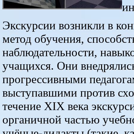
ин
Экскурсии возникли в кон
метод обучения, способс
наблюдательности, навыко
учащихся.
Они внедрялись
прогрессивными педагога
выступавшими против схо
течение XIX века экскурс
органичной частью учебн
учёные-дидакты (такие, ка