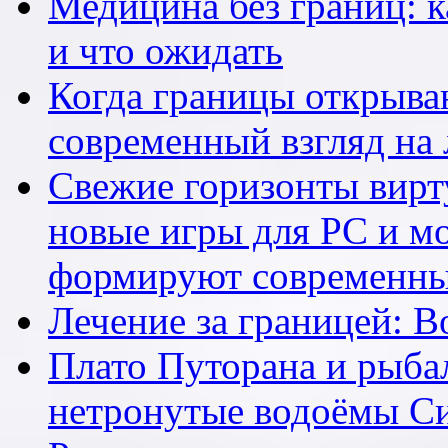
Медицина без границ: к
и что ожидать
Когда границы открыва
современный взгляд на 
Свежие горизонты вирту
новые игры для PC и м
формируют современны
Лечение за границей: 
Плато Путорана и рыбал
нетронутые водоёмы С