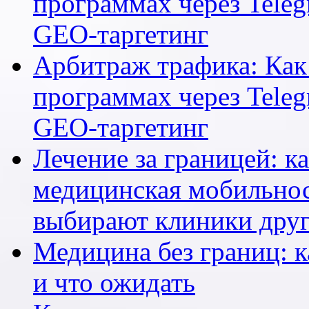
программах через Teleg
GEO-таргетинг
Арбитраж трафика: Как 
программах через Teleg
GEO-таргетинг
Лечение за границей: к
медицинская мобильнос
выбирают клиники друг
Медицина без границ: к
и что ожидать