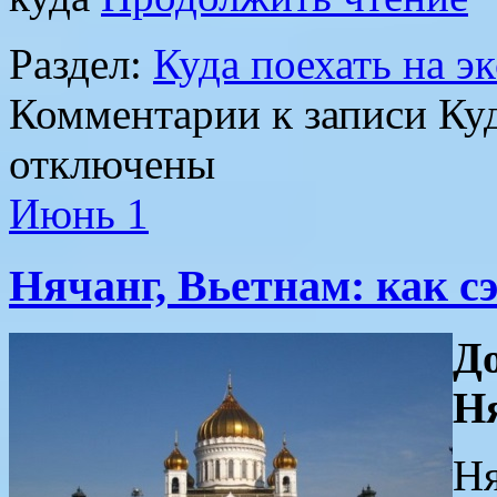
Раздел:
Куда поехать на 
Комментарии
к записи Ку
отключены
Июнь
1
Нячанг, Вьетнам: как с
Д
Н
Ня