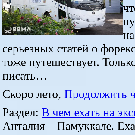
чт
пу
на
серьезных статей о форекс
тоже путешествует. Тольк
писать…
Скоро лето,
Продолжить ч
Раздел:
В чем ехать на эк
Анталия – Памуккале. Ехат