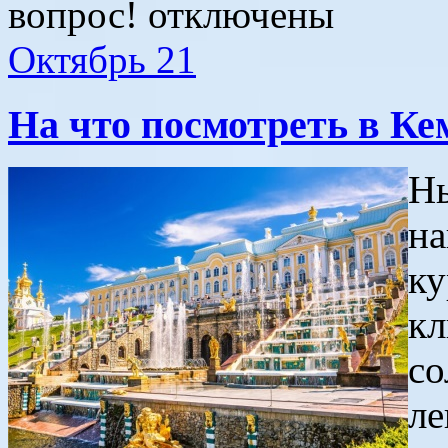
вопрос!
отключены
Октябрь
21
На что посмотреть в Ке
Ны
на
ку
кл
со
ле