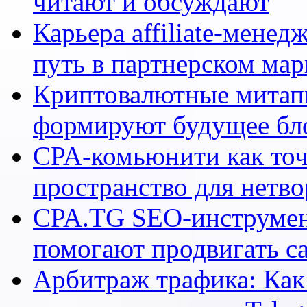
читают и обсуждают
Карьера affiliate-мене
путь в партнерском мар
Криптовалютные митапы
формируют будущее бл
CPA-комьюнити как точ
пространство для нетв
CPA.TG SEO-инструмен
помогают продвигать са
Арбитраж трафика: Как 