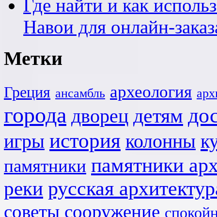
Где найти и как исполь
Навои для онлайн-заказ
Метки
археология
Греция
ансамбль
арх
города
до
детям
дворец
история
игры
к
колонны
памятники ар
памятники
реки
русская архитектур
советы
сооружение
спокой