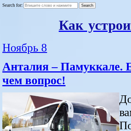
Search for:
Как устрои
Ноябрь
8
Анталия – Памуккале. Е
чем вопрос!
До
ва
По