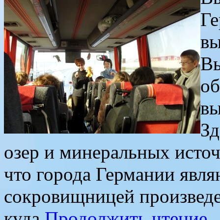
Ге
вы
Вы
об
вы
Зд
озер и минеральных источ
что города Германии явля
сокровищницей произведен
куда
Продолжить чтение