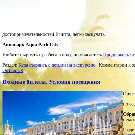
достопримечательностей Египта, легко заскучать.
Аквапарк Aqua Park City
Любите нырнуть с разбега в воду, но опасаетесь
Продолжить чт
Раздел:
Куда съездить с детьми на экскурсию
|
Комментарии
к з
Октябрь
9
Входные билеты. Условия посещения
Оруже
по се
Обра
некот
Разде