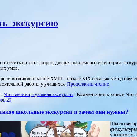
ть экскурсию
 ответить на этот вопрос, для начала-немного из истории экск
ых умов.
рсии возникли в конце XVIII – начале XIX века как метод обу
тоятельной работы у учащихся.
Продолжить чтение
л:
Что такое виртуальная экскурсия
|
Комментарии
к записи Что 
брь
29
такое школьные экскурсии и зачем они нужны?
Школьная пр
физкультуры
учеников с 