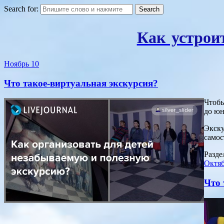
Search for:
Как устрои
Ноябрь
10
Что такое-виртуальная экскурсия?
Чтобы
до юн
Экску
самос
Разде
Октя
Что 