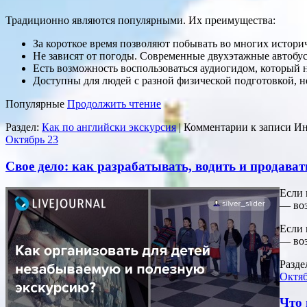
Традиционно являются популярными. Их преимущества:
За короткое время позволяют побывать во многих истори
Не зависят от погоды. Современные двухэтажные автобу
Есть возможность воспользоваться аудиогидом, который 
Доступны для людей с разной физической подготовкой, н
Популярные
Продолжить чтение
Раздел:
Как по английски экскурсия
|
Комментарии
к записи Ин
Октябрь
23
Свое дело: как разрабатывать, водить и продават
Если 
— воз
Если 
— во
Разде
Октя
Что 