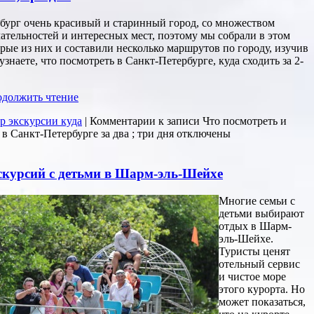
бург очень красивый и старинный город, со множеством
ательностей и интересных мест, поэтому мы собрали в этом
рые из них и составили несколько маршрутов по городу, изучив
узнаете, что посмотреть в Санкт-Петербурге, куда сходить за 2-
должить чтение
р экскурсии куда
|
Комментарии
к записи Что посмотреть и
 в Санкт-Петербурге за два ; три дня
отключены
скурсий с детьми в Шарм-эль-Шейхе
Многие семьи с
детьми выбирают
отдых в Шарм-
эль-Шейхе.
Туристы ценят
отельный сервис
и чистое море
этого курорта. Но
может показаться,