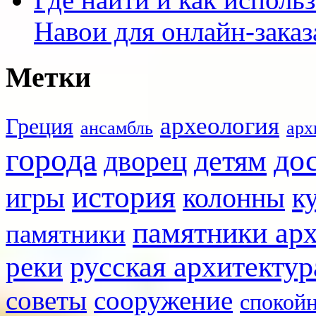
Навои для онлайн-заказ
Метки
археология
Греция
ансамбль
арх
города
до
детям
дворец
история
игры
к
колонны
памятники ар
памятники
реки
русская архитектур
советы
сооружение
спокой