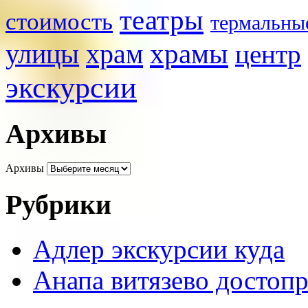
театры
стоимость
термальны
храмы
улицы
храм
центр
экскурсии
Архивы
Архивы
Рубрики
Адлер экскурсии куда
Анапа витязево достоп