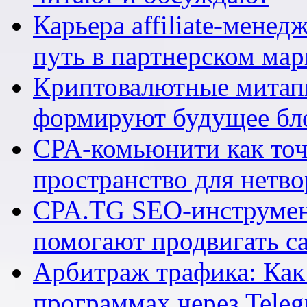
Карьера affiliate-мене
путь в партнерском мар
Криптовалютные митапы
формируют будущее бл
CPA-комьюнити как точ
пространство для нетв
CPA.TG SEO-инструмен
помогают продвигать са
Арбитраж трафика: Как 
программах через Teleg