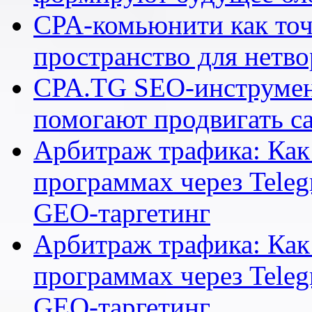
CPA-комьюнити как точ
пространство для нетв
CPA.TG SEO-инструмен
помогают продвигать са
Арбитраж трафика: Как 
программах через Teleg
GEO-таргетинг
Арбитраж трафика: Как 
программах через Teleg
GEO-таргетинг