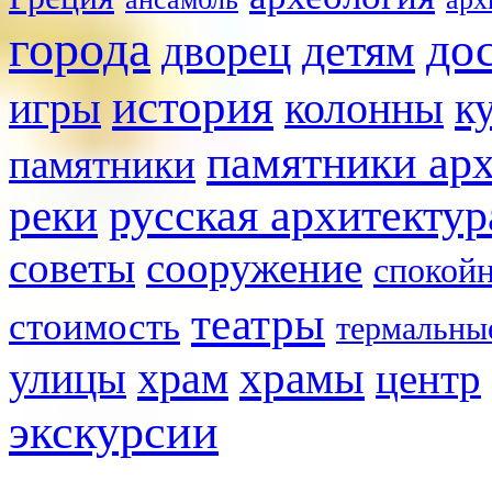
города
до
детям
дворец
история
игры
к
колонны
памятники ар
памятники
реки
русская архитектур
советы
сооружение
спокой
театры
стоимость
термальны
храмы
улицы
храм
центр
экскурсии