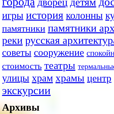
города
до
детям
дворец
история
игры
к
колонны
памятники ар
памятники
реки
русская архитектур
советы
сооружение
спокой
театры
стоимость
термальны
храмы
улицы
храм
центр
экскурсии
Архивы