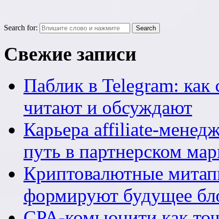
Search for:
Свежие записи
Паблик в Telegram: как 
читают и обсуждают
Карьера affiliate-мене
путь в партнерском мар
Криптовалютные митапы
формируют будущее бл
CPA-комьюнити как точ