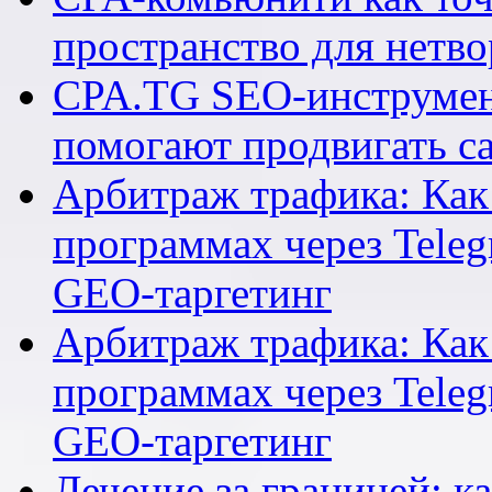
пространство для нетв
CPA.TG SEO-инструмен
помогают продвигать са
Арбитраж трафика: Как 
программах через Teleg
GEO-таргетинг
Арбитраж трафика: Как 
программах через Teleg
GEO-таргетинг
Лечение за границей: к