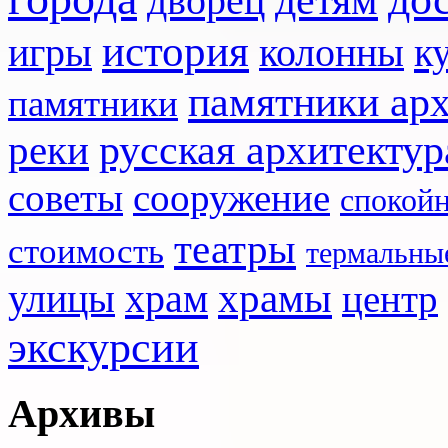
дворец
история
игры
к
колонны
памятники ар
памятники
реки
русская архитектур
советы
сооружение
спокой
театры
стоимость
термальны
храмы
улицы
храм
центр
экскурсии
Архивы