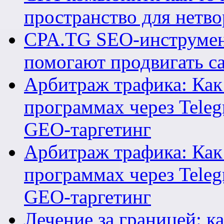
пространство для нетв
CPA.TG SEO-инструмен
помогают продвигать са
Арбитраж трафика: Как 
программах через Teleg
GEO-таргетинг
Арбитраж трафика: Как 
программах через Teleg
GEO-таргетинг
Лечение за границей: к