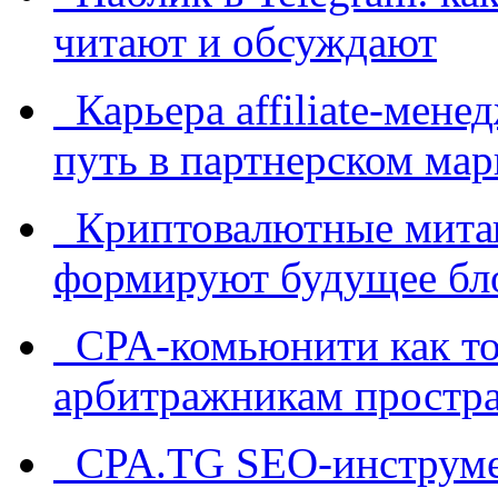
читают и обсуждают
Карьера affiliate-мене
путь в партнерском мар
Криптовалютные митап
формируют будущее бл
CPA-комьюнити как точ
арбитражникам простра
CPA.TG SEO-инструмен