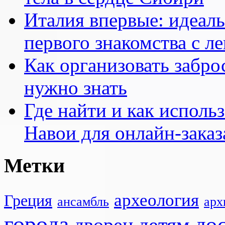
Италия впервые: идеал
первого знакомства с л
Как организовать заброс
нужно знать
Где найти и как исполь
Навои для онлайн-заказ
Метки
археология
Греция
ансамбль
арх
города
до
детям