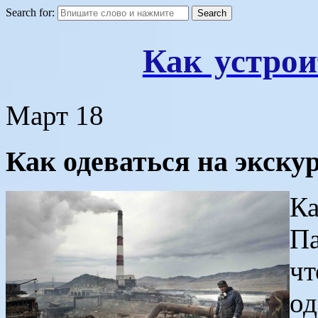
Search for:
Как устрои
Март
18
Как одеваться на экску
Ка
Па
чт
од