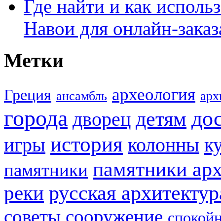
Где найти и как исполь
Навои для онлайн-заказ
Метки
археология
Греция
ансамбль
арх
города
до
детям
дворец
история
игры
к
колонны
памятники ар
памятники
реки
русская архитектур
советы
сооружение
спокой