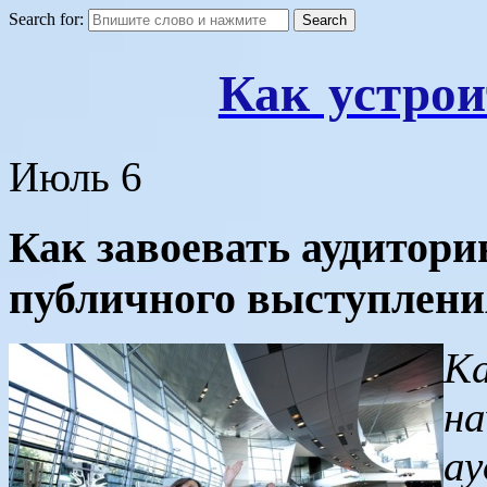
Search for:
Как устрои
Июль
6
Как завоевать аудитори
публичного выступлени
Ка
на
ау