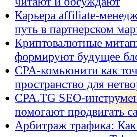
читают и обсуждают
Карьера affiliate-мене
путь в партнерском мар
Криптовалютные митапы
формируют будущее бл
CPA-комьюнити как точ
пространство для нетв
CPA.TG SEO-инструмен
помогают продвигать са
Арбитраж трафика: Как 