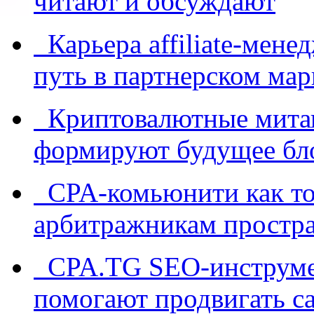
читают и обсуждают
Карьера affiliate-мене
путь в партнерском мар
Криптовалютные митап
формируют будущее бл
CPA-комьюнити как точ
арбитражникам простра
CPA.TG SEO-инструмен
помогают продвигать са