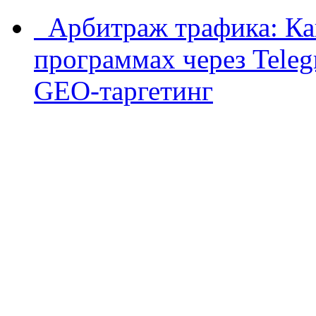
Арбитраж трафика: Как
программах через Teleg
GEO-таргетинг