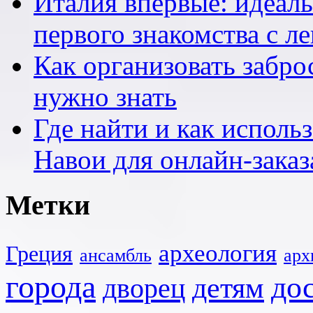
Италия впервые: идеал
первого знакомства с л
Как организовать заброс
нужно знать
Где найти и как исполь
Навои для онлайн-заказ
Метки
археология
Греция
ансамбль
арх
города
до
детям
дворец