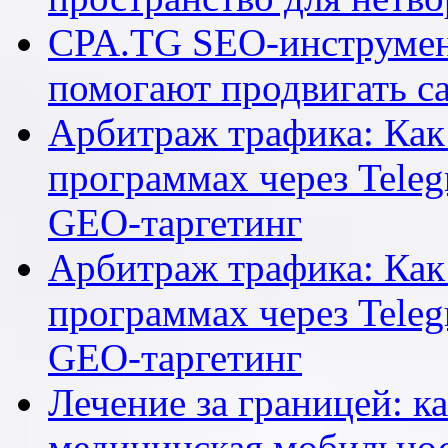
CPA.TG SEO-инструмен
помогают продвигать са
Арбитраж трафика: Как 
программах через Teleg
GEO-таргетинг
Арбитраж трафика: Как 
программах через Teleg
GEO-таргетинг
Лечение за границей: к
медицинская мобильнос