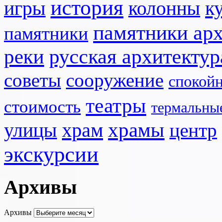
история
игры
к
колонны
памятники ар
памятники
реки
русская архитектур
советы
сооружение
спокой
театры
стоимость
термальны
храмы
улицы
храм
центр
экскурсии
Архивы
Архивы