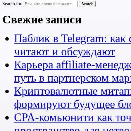
Search for:
Свежие записи
Паблик в Telegram: как 
читают и обсуждают
Карьера affiliate-мене
путь в партнерском мар
Криптовалютные митапы
формируют будущее бл
CPA-комьюнити как точ
пространство для нетв